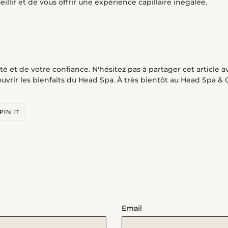
illir et de vous offrir une expérience capillaire inégalée.
té et de votre confiance. N'hésitez pas à partager cet article a
uvrir les bienfaits du Head Spa. À très bientôt au Head Spa & C
PIN
PIN IT
ON
R
PINTEREST
Email