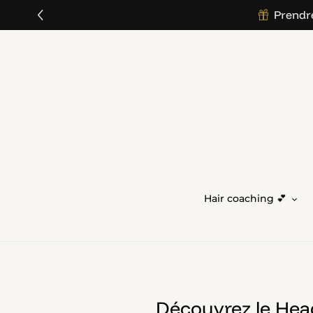
">
Prendre
Skip
to
content
Hair coaching 💕
Découvrez le Head