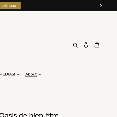
n créneau
Search
Log in
Cart
MEDIAS!
About
Oasis de bien-être