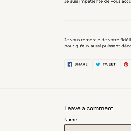
Je suis impatiente de vous accue
Je vous remercie de votre fidéli
pour qu'eux aussi puissent déco
SHARE
TWEET
SHARE
TWEET
ON
ON
FACEBOOK
TWITTE
Leave a comment
Name