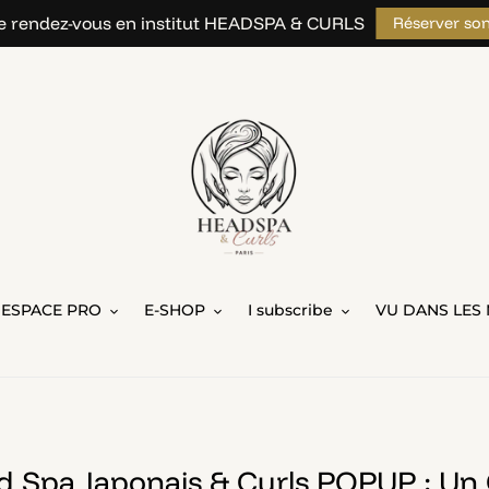
 rendez-vous en institut HEADSPA & CURLS
Réserver so
ESPACE PRO
E-SHOP
I subscribe
VU DANS LES 
 Spa Japonais & Curls POPUP : Un 