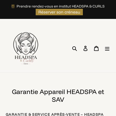
">
Prendre rendez-vous en institut HEADSPA & CURLS
Skip
Réserver son créneau
to
content
Search
Log in
Cart
Garantie Appareil HEADSPA et
SAV
GARANTIE & SERVICE APRÈS-VENTE – HEADSPA