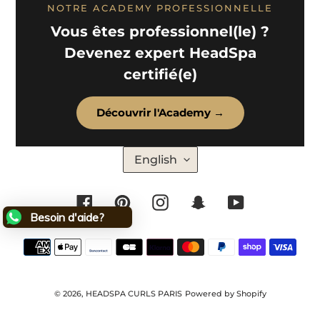
NOTRE ACADEMY PROFESSIONNELLE
Vous êtes professionnel(le) ?
Devenez expert HeadSpa
certifié(e)
Découvrir l'Academy →
L
English
A
N
G
U
Facebook
Pinterest
Instagram
Snapchat
YouTube
A
G
Besoin d'aide?
E
Payment
methods
© 2026,
HEADSPA CURLS PARIS
Powered by Shopify