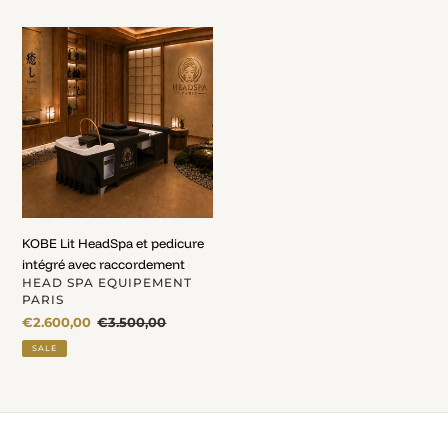
KOBE
Lit
HeadSpa
et
pedicure
intégré
avec
raccordement
KOBE Lit HeadSpa et pedicure
intégré avec raccordement
VENDOR
HEAD SPA EQUIPEMENT
PARIS
Sale
€2.600,00
Regular
€3.500,00
price
price
SALE