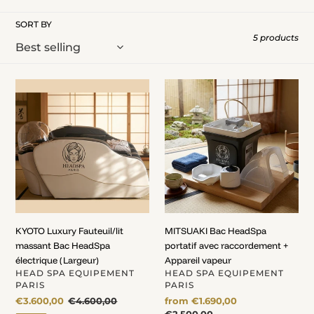
e
c
SORT BY
5 products
t
i
KYOTO
o
MITSUAKI
Luxury
Bac
n
Fauteuil/lit
HeadSpa
:
massant
portatif
Bac
avec
HeadSpa
raccordement
électrique
+
(Largeur)
Appareil
vapeur
KYOTO Luxury Fauteuil/lit
MITSUAKI Bac HeadSpa
massant Bac HeadSpa
portatif avec raccordement +
électrique (Largeur)
Appareil vapeur
VENDOR
VENDOR
HEAD SPA EQUIPEMENT
HEAD SPA EQUIPEMENT
PARIS
PARIS
Sale
€3.600,00
Regular
€4.600,00
Sale
from €1.690,00