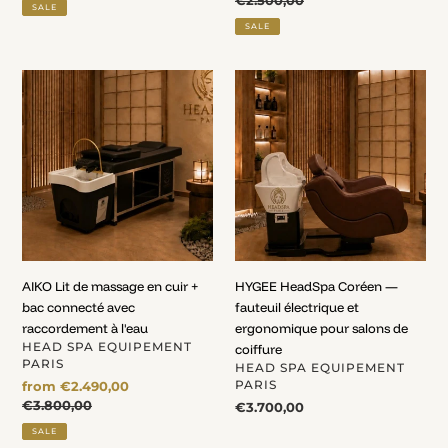
price
price
price
Regular
€2.500,00
SALE
price
SALE
AIKO
HYGEE
Lit
HeadSpa
de
Coréen
massage
—
en
fauteuil
cuir
électrique
+
et
bac
ergonomique
connecté
pour
avec
salons
AIKO Lit de massage en cuir +
HYGEE HeadSpa Coréen —
raccordement
de
bac connecté avec
fauteuil électrique et
à
coiffure
raccordement à l'eau
ergonomique pour salons de
l'eau
VENDOR
HEAD SPA EQUIPEMENT
coiffure
PARIS
VENDOR
HEAD SPA EQUIPEMENT
Sale
from €2.490,00
PARIS
price
Regular
€3.800,00
Regular
€3.700,00
price
price
SALE