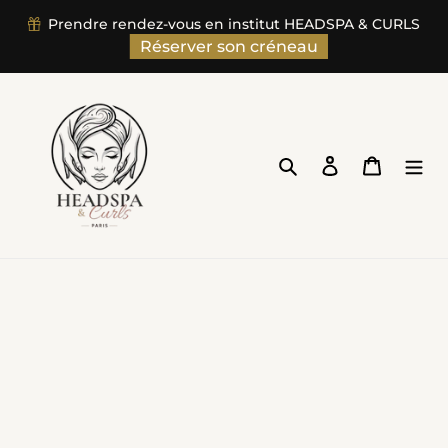
Skip
Prendre rendez-vous en institut HEADSPA & CURLS
to
Réserver son créneau
content
Search
Log in
Cart