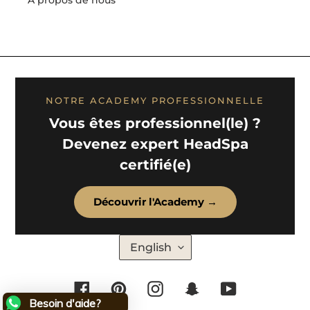
NOTRE ACADEMY PROFESSIONNELLE
Vous êtes professionnel(le) ?
Devenez expert HeadSpa
certifié(e)
Découvrir l'Academy →
L
English
A
N
G
U
Facebook
Pinterest
Instagram
Snapchat
YouTube
A
G
Besoin d'aide?
E