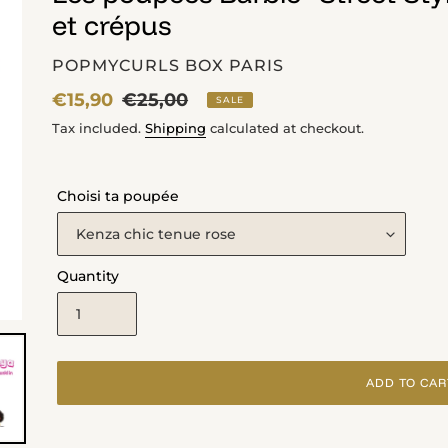
et crépus
VENDOR
POPMYCURLS BOX PARIS
Sale
€15,90
Regular
€25,00
SALE
price
price
Tax included.
Shipping
calculated at checkout.
Choisi ta poupée
Quantity
ADD TO CAR
Adding