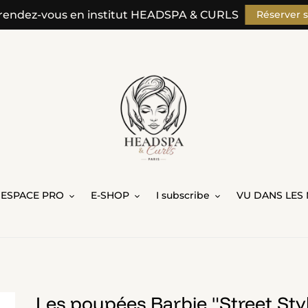
rendez-vous en institut HEADSPA & CURLS
Réserver 
ESPACE PRO
E-SHOP
I subscribe
VU DANS LES 
Les poupées Barbie "Street Sty