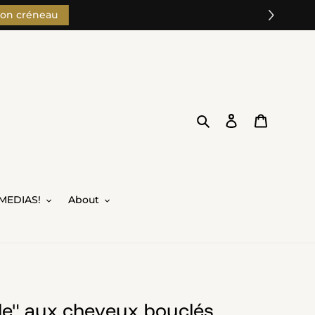
son créneau
Search
Log in
Cart
MEDIAS!
About
le" aux cheveux bouclés