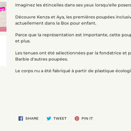
product
Imaginez les étincelles dans ses yeux lorsqu'elle pose
to
your
Découvre Kenza et Aya, les premières poupées inclus
cart
actuellement dans la Box pour enfant.
Parce que la représentation est importante, cette pou
et plus.
Les tenues ont été sélectionnées par la fondatrice e
Barbie d'autres poupées.
Le corps nu a été fabriqué à partir de plastique écolog
SHARE
TWEET
PIN
SHARE
TWEET
PIN IT
ON
ON
ON
FACEBOOK
TWITTER
PINTEREST