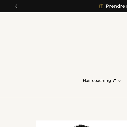
">
Prendre 
Skip
to
content
Hair coaching 💕