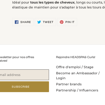
Idéal pour
tous les types de cheveux
, longs ou courts, 
élastique de maintien pour s'adapter à tous les tours de
SHARE
TWEET
PIN
SHARE
TWEET
PIN IT
ON
ON
ON
FACEBOOK
TWITTER
PINTEREST
wsletter pour nos offres
Rejoindre HEADSPA& Curls!
sives!
Offre d'emploi / Stage
Become an Ambassador /
Login
Partner brands
SUBSCRIBE
Partnership / Influencers