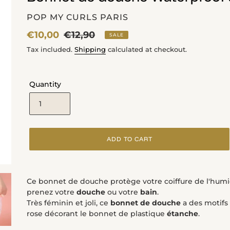
VENDOR
POP MY CURLS PARIS
Sale
€10,00
Regular
€12,90
SALE
price
price
Tax included.
Shipping
calculated at checkout.
Quantity
ADD TO CART
Adding
product
Ce bonnet de douche protège votre coiffure de l'humi
to
prenez votre
douche
ou votre
bain
.
your
Très féminin et joli, ce
bonnet de douche
a des motifs 
cart
rose décorant le bonnet de plastique
étanche
.