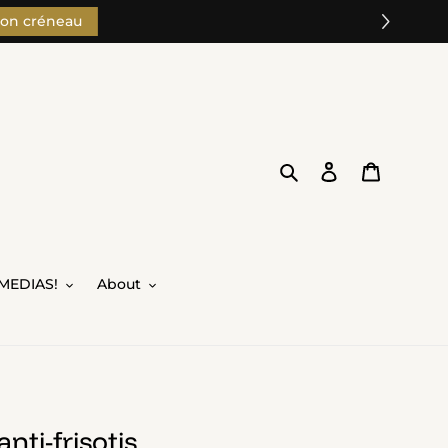
son créneau
Search
Log in
Cart
MEDIAS!
About
ti-frisotis