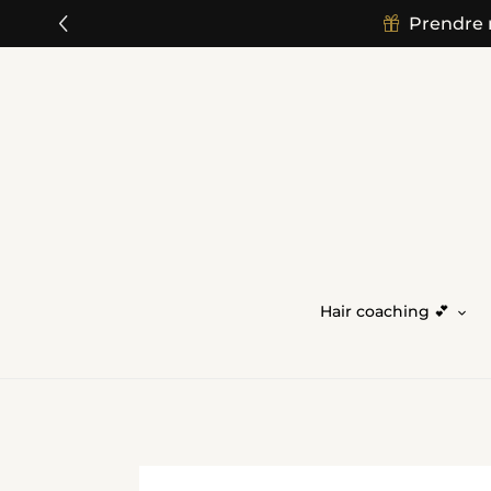
">
Prendre 
Skip
to
content
Hair coaching 💕