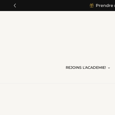
Passer
Prendre 
au
contenu
REJOINS L'ACADEMIE!