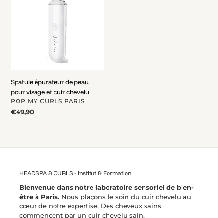
de
peau
pour
visage
et
cuir
chevelu
Spatule épurateur de peau
pour visage et cuir chevelu
DISTRIBUTEUR
POP MY CURLS PARIS
Prix
€49,90
normal
HEADSPA & CURLS - Institut & Formation
Bienvenue dans notre laboratoire sensoriel de bien-
être à Paris.
Nous plaçons le soin du cuir chevelu au
cœur de notre expertise. Des cheveux sains
commencent par un cuir chevelu sain.