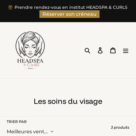
Passer
Prendre rendez-vous en institut HEADSPA & CURLS
au
Réserver son créneau
contenu
Rechercher
Se connecter
Panier
C
Les soins du visage
o
l
TRIER PAR
l
3 produits