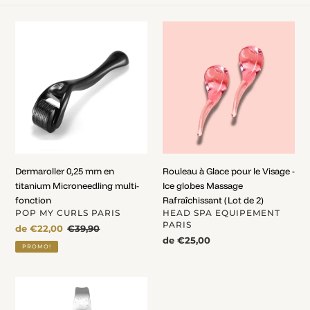
e
c
Dermaroller
Rouleau
t
0,25
à
mm
Glace
i
en
pour
o
titanium
le
Microneedling
Visage
n
multi-
-
:
fonction
Ice
globes
Massage
Dermaroller 0,25 mm en
Rouleau à Glace pour le Visage -
Rafraîchissant
titanium Microneedling multi-
Ice globes Massage
(Lot
fonction
Rafraîchissant (Lot de 2)
de
DISTRIBUTEUR
DISTRIBUTEUR
POP MY CURLS PARIS
HEAD SPA EQUIPEMENT
2)
PARIS
Prix
de €22,00
Prix
€39,90
Prix
de €25,00
fou
normal
PROMO!
normal
Spatule
épurateur