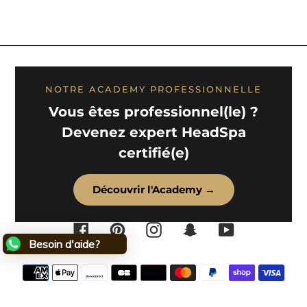
NOTRE ACADEMY PROFESSIONNELLE
Vous êtes professionnel(le) ?
Devenez expert HeadSpa
certifié(e)
Découvrir l'Academy →
Facebook
Pinterest
Instagram
Snapchat
YouTube
Besoin d'aide?
Moyens
de
paiement