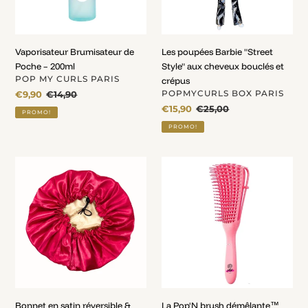
bouclés
et
crépus
Vaporisateur Brumisateur de
Les poupées Barbie "Street
Poche – 200ml
Style" aux cheveux bouclés et
DISTRIBUTEUR
POP MY CURLS PARIS
crépus
DISTRIBUTEUR
Prix
€9,90
Prix
€14,90
POPMYCURLS BOX PARIS
fou
normal
Prix
€15,90
Prix
€25,00
PROMO!
fou
normal
PROMO!
Bonnet
La
en
Pop'N
satin
brush
réversible
démêlante™
&
Adulte
ajustable
&
pour
Enfant
tous!
Bonnet en satin réversible &
La Pop'N brush démêlante™