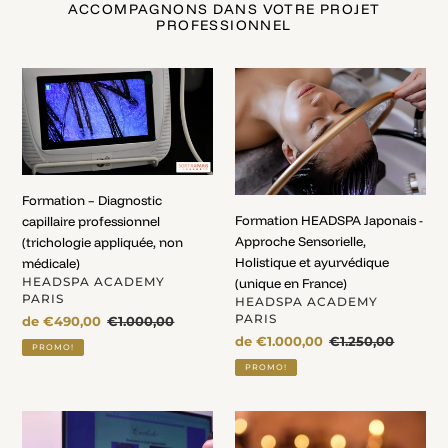
ACCOMPAGNONS DANS VOTRE PROJET
PROFESSIONNEL
Formation
Formation
–
HEADSPA
Diagnostic
Japonais
capillaire
-
professionnel
Approche
(trichologie
Sensorielle,
Formation – Diagnostic
appliquée,
Holistique
Formation HEADSPA Japonais -
capillaire professionnel
non
et
Approche Sensorielle,
(trichologie appliquée, non
médicale)
ayurvédique
Holistique et ayurvédique
médicale)
(unique
DISTRIBUTEUR
HEADSPA ACADEMY
(unique en France)
en
PARIS
DISTRIBUTEUR
HEADSPA ACADEMY
France)
PARIS
Prix
de €490,00
Prix
€1.000,00
fou
normal
Prix
de €1.000,00
Prix
€1.250,00
PROMO!
fou
normal
PROMO!
Formation
Formation
:
Massage