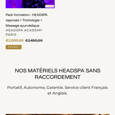
+
Trichologie
Pack formation : HEADSPA
+
Japonais + Trichologie +
Massage
Massage ayurvédique
ayurvédique
DISTRIBUTEUR
HEADSPA ACADEMY
PARIS
Prix
€2.000,00
Prix
€2.650,00
fou
normal
PROMO!
NOS MATÉRIELS HEADSPA SANS
RACCORDEMENT
Portatif, Autonome, Garantie. Service client Français
et Anglais.