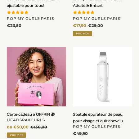
ajustable pour tous!
Adulte & Enfant
DISTRIBUTEUR
DISTRIBUTEUR
POP MY CURLS PARIS
POP MY CURLS PARIS
Prix
€23,50
Prix
€17,90
Prix
€29,00
normal
fou
normal
PROMO!
Carte-
Spatule
cadeau
épurateur
à
de
OFFRIR
peau
🎁
pour
visage
et
cuir
chevelu
Carte-cadeau à OFFRIR 🎁
Spatule épurateur de peau
DISTRIBUTEUR
HEADSPA&CURLS
pour visage et cuir chevelu
DISTRIBUTEUR
Prix
de €50,00
Prix
€130,00
POP MY CURLS PARIS
fou
normal
Prix
€49,90
PROMO!