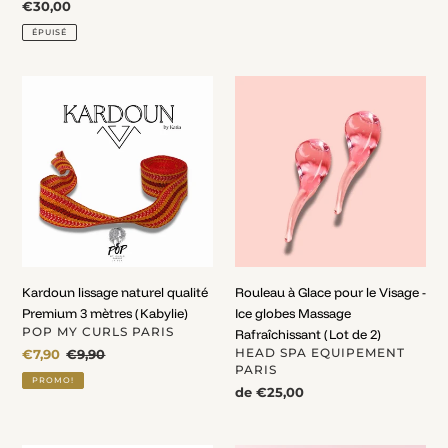
Prix
€30,00
normal
ÉPUISÉ
Kardoun
Rouleau
lissage
à
naturel
Glace
qualité
pour
Premium
le
3
Visage
mètres
-
(Kabylie)
Ice
globes
Massage
Kardoun lissage naturel qualité
Rouleau à Glace pour le Visage -
Rafraîchissant
Premium 3 mètres (Kabylie)
Ice globes Massage
(Lot
DISTRIBUTEUR
POP MY CURLS PARIS
Rafraîchissant (Lot de 2)
de
DISTRIBUTEUR
Prix
€7,90
Prix
€9,90
HEAD SPA EQUIPEMENT
2)
PARIS
fou
normal
PROMO!
Prix
de €25,00
normal