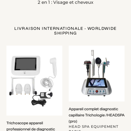
2 en 1 : Visage et cheveux
LIVRAISON INTERNATIONALE - WORLDWIDE
SHIPPING
Trichoscope
Appareil
appareil
complet
professionnel
diagnostic
de
capillaire
diagnostic
Trichologie
HEAD
/HEADSPA
SPA
(pro)
/
Trichologie
Appareil complet diagnostic
capillaire Trichologie /HEADSPA
(pro)
Trichoscope appareil
DISTRIBUTEUR
HEAD SPA EQUIPEMENT
professionnel de diagnostic