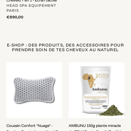
DISTRIBUTEUR
HEAD SPA EQUIPEMENT
PARIS
Prix
€890,00
normal
E-SHOP : DES PRODUITS, DES ACCESSOIRES POUR
PRENDRE SOIN DE TES CHEVEUX AU NATUREL
Coussin
AMBUNU
Confort
150g
"Nuage"
plante
-
miracle
Soutien
du
Cervical
TCHAD
pour
soin
Head
3
Spa
en
1
Coussin Confort "Nuage" -
AMBUNU 150g plante miracle
(Qualité