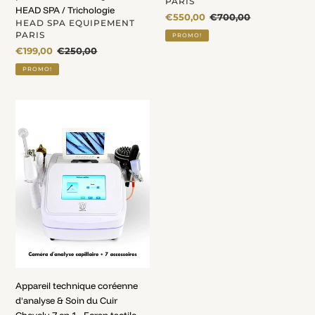
PARIS
HEAD SPA / Trichologie
Prix
€550,00
Prix
€700,00
DISTRIBUTEUR
HEAD SPA EQUIPEMENT
fou
normal
PARIS
PROMO!
Prix
€199,00
Prix
€250,00
fou
normal
PROMO!
Appareil
technique
coréenne
d'analyse
&
Soin
du
Cuir
Chevelu
7
en
1
-
Appareil technique coréenne
Ecran
d'analyse & Soin du Cuir
tactile
Chevelu 7 en 1 - Ecran tactile