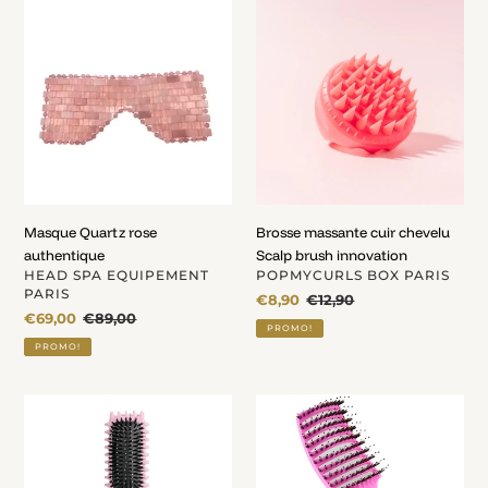
Masque
Brosse
Quartz
massante
rose
cuir
authentique
chevelu
Scalp
brush
innovation
Masque Quartz rose
Brosse massante cuir chevelu
authentique
Scalp brush innovation
DISTRIBUTEUR
DISTRIBUTEUR
HEAD SPA EQUIPEMENT
POPMYCURLS BOX PARIS
PARIS
Prix
€8,90
Prix
€12,90
Prix
€69,00
Prix
€89,00
fou
normal
PROMO!
fou
normal
PROMO!
Brosse
Brosse
Démêlante
magic
Définition
démêlante
Boucles
anti-