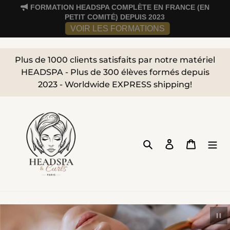
">
FORMATION HEADSPA COMPLÈTE EN FRANCE (EN
Passer
PETIT COMITÉ) DEPUIS 2023
au
VOIR LES FORMATIONS
contenu
Plus de 1000 clients satisfaits par notre matériel
HEADSPA - Plus de 300 élèves formés depuis
2023 - Worldwide EXPRESS shipping!
Rechercher
Se connecter
Panier
Mettre le