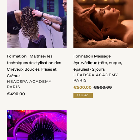
Maîtriser
Ayurvédique
les
(tête,
techniques
nuque,
de
épaules)
stylisation
-
des
2
Cheveux
jours
Bouclés,
Formation : Maîtriser les
Formation Massage
Frisés
techniques de stylisation des
Ayurvédique (tête, nuque,
et
Cheveux Bouclés, Frisés et
épaules) - 2 jours
Crépus
DISTRIBUTEUR
HEADSPA ACADEMY
Crépus
PARIS
DISTRIBUTEUR
HEADSPA ACADEMY
PARIS
Prix
€500,00
Prix
€800,00
fou
normal
Prix
€490,00
PROMO!
normal
Pack
formation
:
HEADSPA
Japonais