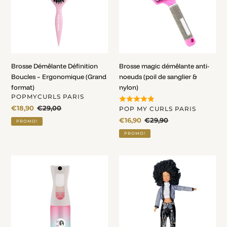
–
noeuds
Ergonomique
(poil
(Grand
de
format)
sanglier
&
nylon)
Brosse Démêlante Définition
Brosse magic démêlante anti-
Boucles – Ergonomique (Grand
noeuds (poil de sanglier &
format)
nylon)
DISTRIBUTEUR
POPMYCURLS PARIS
Prix
€18,90
Prix
€29,00
DISTRIBUTEUR
POP MY CURLS PARIS
fou
normal
Prix
€16,90
Prix
€29,90
PROMO!
fou
normal
PROMO!
Vaporisateur
Les
Brumisateur
poupées
de
Barbie
Poche
"Street
–
Style"
200ml
aux
cheveux