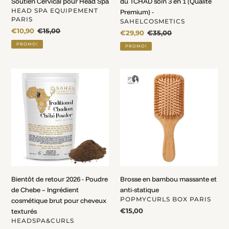
Soutien Cervical pour Head Spa
du TCHAD soin 3 en 1 (Qualité
Premium)
DISTRIBUTEUR
HEAD SPA EQUIPEMENT
Premium) -
-
PARIS
DISTRIBUTEUR
SAHELCOSMETICS
Prix
€10,90
Prix
€15,00
Prix
€29,90
Prix
€35,00
fou
normal
fou
normal
PROMO!
PROMO!
Bientôt
Brosse
de
en
retour
bambou
2026
massante
-
et
Poudre
anti-
de
statique
Chebe
–
Ingrédient
Bientôt de retour 2026 - Poudre
Brosse en bambou massante et
cosmétique
de Chebe – Ingrédient
anti-statique
brut
DISTRIBUTEUR
POPMYCURLS BOX PARIS
cosmétique brut pour cheveux
pour
Prix
€15,00
texturés
cheveux
normal
DISTRIBUTEUR
HEADSPA&CURLS
texturés