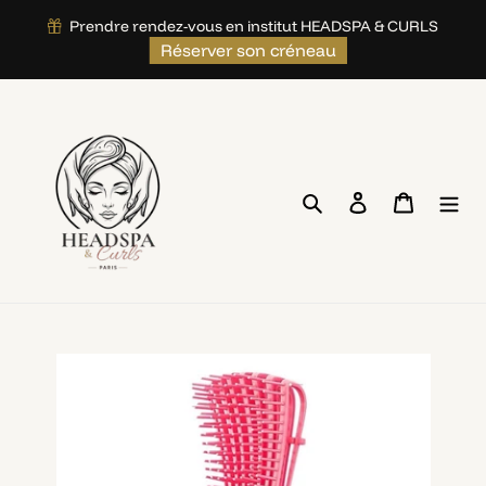
">
Prendre rendez-vous en institut HEADSPA & CURLS
Passer
Réserver son créneau
au
contenu
Rechercher
Se connecter
Panier