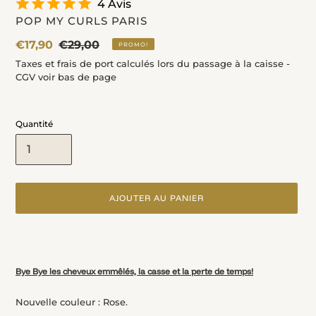
4 Avis
DISTRIBUTEUR
POP MY CURLS PARIS
Prix
€17,90
Prix
€29,00
PROMO!
fou
normal
Taxes et frais de port calculés lors du passage à la caisse -
CGV voir bas de page
Quantité
AJOUTER AU PANIER
Ajout
d'un
produit
Bye Bye les cheveux emmêlés, la casse et la perte de temps!
à
votre
panier
Nouvelle couleur : Rose.