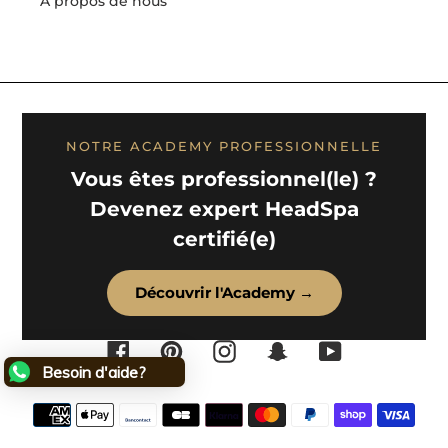
A propos de nous
NOTRE ACADEMY PROFESSIONNELLE
Vous êtes professionnel(le) ?
Devenez expert HeadSpa
certifié(e)
Découvrir l'Academy →
Facebook
Pinterest
Instagram
Snapchat
YouTube
Besoin d'aide?
Moyens
de
paiement