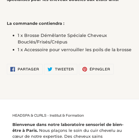
La commande contiendra :
1 x Brosse Démêlante Spéciale Cheveux
Bouclés/Frisés/Crépus
1 x Accessoire pour verrouiller les poils de la brosse
PARTAGER
TWEETER
ÉPINGLER
PARTAGER
TWEETER
ÉPINGLER
SUR
SUR
SUR
FACEBOOK
TWITTER
PINTEREST
HEADSPA & CURLS - Institut & Formation
Bienvenue dans notre laboratoire sensoriel de bien-
être à Paris.
Nous plaçons le soin du cuir chevelu au
cœur de notre expertise. Des cheveux sains