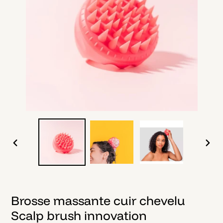
DIAPOSITIVE
DIAPO
PRÉCÉDENTE
SUIV
Brosse massante cuir chevelu
Scalp brush innovation