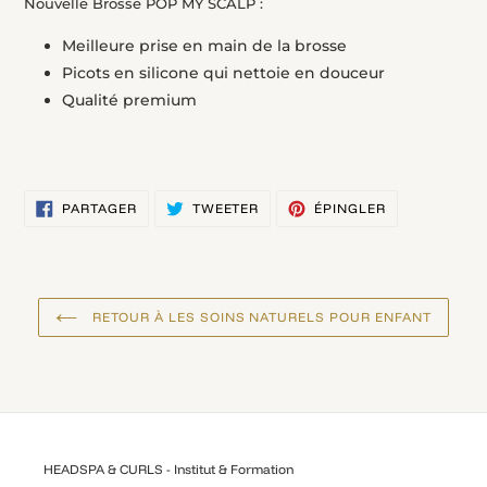
Nouvelle Brosse POP MY SCALP :
Meilleure prise en main de la brosse
Picots en silicone qui nettoie en douceur
Qualité premium
PARTAGER
TWEETER
ÉPINGLER
PARTAGER
TWEETER
ÉPINGLER
SUR
SUR
SUR
FACEBOOK
TWITTER
PINTEREST
RETOUR À LES SOINS NATURELS POUR ENFANT
HEADSPA & CURLS - Institut & Formation