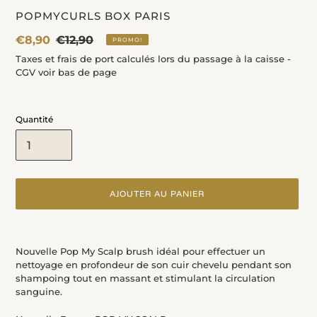
DISTRIBUTEUR
POPMYCURLS BOX PARIS
Prix
€8,90
Prix
€12,90
PROMO!
fou
normal
Taxes et frais de port calculés lors du passage à la caisse -
CGV voir bas de page
Quantité
AJOUTER AU PANIER
Ajout
d'un
Nouvelle Pop My Scalp brush idéal pour effectuer un
produit
nettoyage en profondeur de son cuir chevelu pendant son
à
shampoing tout en massant et stimulant la circulation
votre
sanguine.
panier