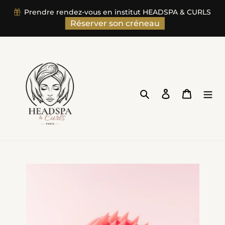
">
Prendre rendez-vous en institut HEADSPA & CURLS
Passer
Réserver son créneau
au
contenu
Rechercher
Se connecter
Panier