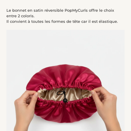
produit
à
Le bonnet en satin réversible
PopMyCurls offre le choix
votre
entre 2 coloris.
panier
Il convient à toutes les formes de tête car il est élastique.