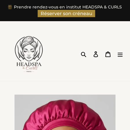
">
Prendre rendez-vous en institut HEADSPA & CURLS
Passer
Réserver son créneau
au
contenu
Rechercher
Se connecter
Panier