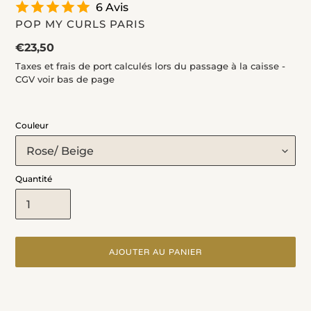
6 Avis
DISTRIBUTEUR
POP MY CURLS PARIS
Prix
€23,50
normal
Taxes et frais de port calculés lors du passage à la caisse -
CGV voir bas de page
Couleur
Quantité
AJOUTER AU PANIER
Ajout
d'un