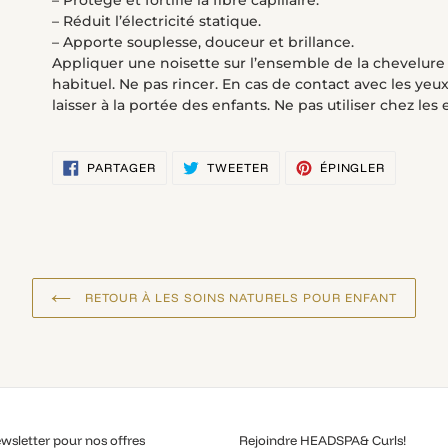
– Protège et fortifie la fibre capillaire.
panier
– Réduit l’électricité statique.
– Apporte souplesse, douceur et brillance.
Appliquer une noisette sur l’ensemble de la chevelur
habituel. Ne pas rincer. En cas de contact avec les ye
laisser à la portée des enfants. Ne pas utiliser chez le
PARTAGER
TWEETER
ÉPINGLE
PARTAGER
TWEETER
ÉPINGLER
SUR
SUR
SUR
FACEBOOK
TWITTER
PINTERE
RETOUR À LES SOINS NATURELS POUR ENFANT
wsletter pour nos offres
Rejoindre HEADSPA& Curls!