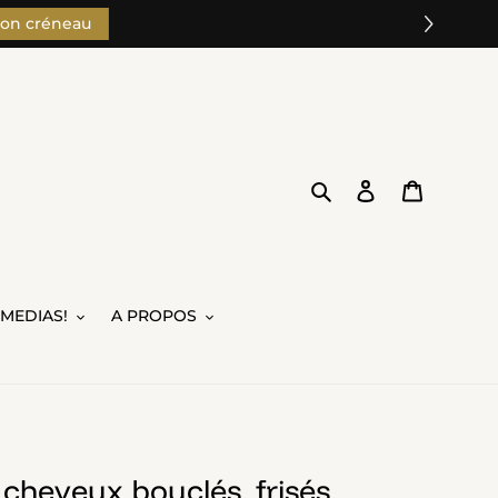
son créneau
Rechercher
Se connecter
Panier
 MEDIAS!
A PROPOS
heveux bouclés, frisés,