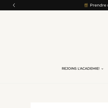
">
Prendre 
Passer
au
contenu
REJOINS L'ACADEMIE!