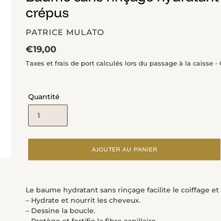
crépus
DISTRIBUTEUR
PATRICE MULATO
Prix
€19,00
normal
Taxes et frais de port calculés lors du passage à la caisse 
Quantité
AJOUTER AU PANIER
Ajout
d'un
Le baume hydratant sans rinçage facilite le coiffage et 
produit
– Hydrate et nourrit les cheveux.
à
– Dessine la boucle.
votre