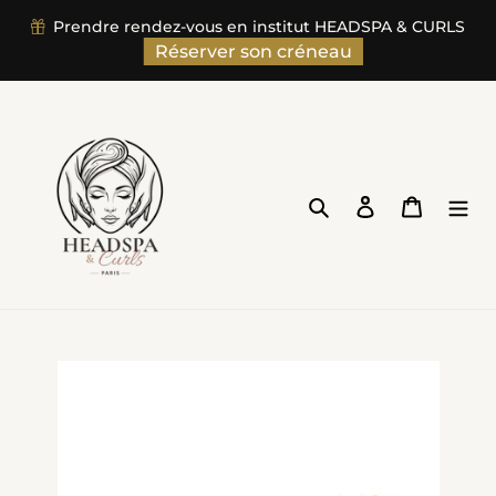
">
Prendre rendez-vous en institut HEADSPA & CURLS
Passer
Réserver son créneau
au
contenu
Rechercher
Se connecter
Panier