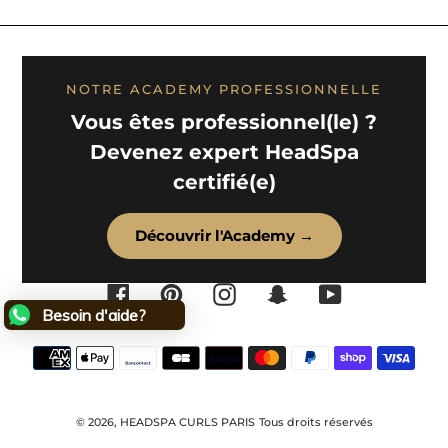
NOTRE ACADEMY PROFESSIONNELLE
Vous êtes professionnel(le) ?
Devenez expert HeadSpa
certifié(e)
Découvrir l'Academy →
Facebook
Pinterest
Instagram
Snapchat
YouTube
Besoin d'aide?
Moyens
de
paiement
© 2026,
HEADSPA CURLS PARIS
Tous droits réservés