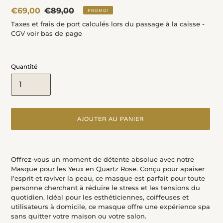
Prix
€69,00
Prix
€89,00
PROMO!
fou
normal
Taxes et frais de port calculés lors du passage à la caisse -
CGV voir bas de page
Quantité
AJOUTER AU PANIER
Ajout
d'un
Offrez-vous un moment de détente absolue avec notre
produit
Masque pour les Yeux en Quartz Rose. Conçu pour apaiser
à
l'esprit et raviver la peau, ce masque est parfait pour toute
votre
personne cherchant à réduire le stress et les tensions du
panier
quotidien. Idéal pour les esthéticiennes, coiffeuses et
utilisateurs à domicile, ce masque offre une expérience spa
sans quitter votre maison ou votre salon.