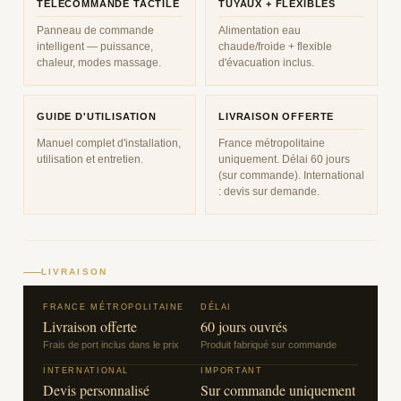
TÉLÉCOMMANDE TACTILE
TUYAUX + FLEXIBLES
Panneau de commande
Alimentation eau
intelligent — puissance,
chaude/froide + flexible
chaleur, modes massage.
d'évacuation inclus.
GUIDE D'UTILISATION
LIVRAISON OFFERTE
Manuel complet d'installation,
France métropolitaine
utilisation et entretien.
uniquement. Délai 60 jours
(sur commande). International
: devis sur demande.
LIVRAISON
FRANCE MÉTROPOLITAINE
DÉLAI
Livraison offerte
60 jours ouvrés
Frais de port inclus dans le prix
Produit fabriqué sur commande
INTERNATIONAL
IMPORTANT
Devis personnalisé
Sur commande uniquement