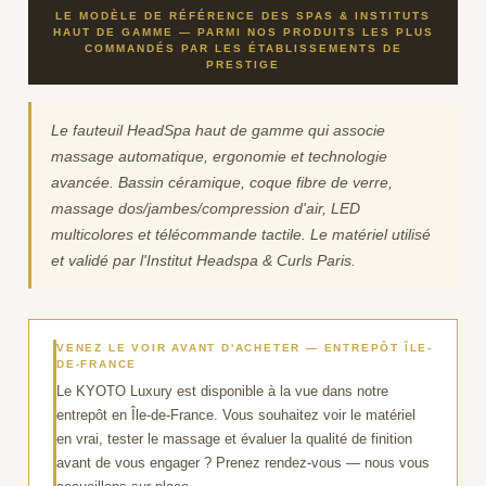
produit
LE MODÈLE DE RÉFÉRENCE DES SPAS & INSTITUTS
à
HAUT DE GAMME — PARMI NOS PRODUITS LES PLUS
COMMANDÉS PAR LES ÉTABLISSEMENTS DE
votre
PRESTIGE
panier
Le fauteuil HeadSpa haut de gamme qui associe
massage automatique, ergonomie et technologie
avancée. Bassin céramique, coque fibre de verre,
massage dos/jambes/compression d'air, LED
multicolores et télécommande tactile. Le matériel utilisé
et validé par l'Institut Headspa & Curls Paris.
VENEZ LE VOIR AVANT D'ACHETER — ENTREPÔT ÎLE-
DE-FRANCE
Le KYOTO Luxury est disponible à la vue dans notre
entrepôt en Île-de-France. Vous souhaitez voir le matériel
en vrai, tester le massage et évaluer la qualité de finition
avant de vous engager ? Prenez rendez-vous — nous vous