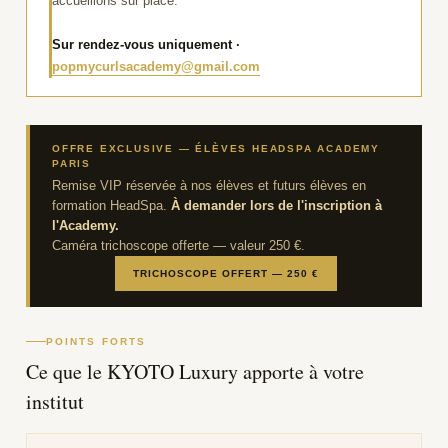
accueillons sur place.
Sur rendez-vous uniquement ·
popmycurlsacademy@gmail.com
OFFRE EXCLUSIVE — ÉLÈVES HEADSPA ACADEMY
PARIS
Remise VIP réservée à nos élèves et futurs élèves en
formation HeadSpa.
À demander lors de l'inscription à
l'Academy.
Caméra trichoscope offerte — valeur 250 €.
TRICHOSCOPE OFFERT — 250 €
POINTS FORTS
Ce que le KYOTO Luxury apporte à votre
institut