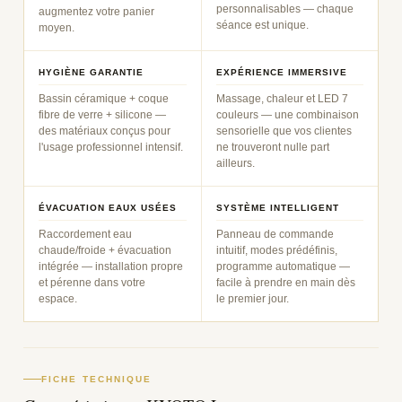
personnalisables — chaque
augmentez votre panier
séance est unique.
moyen.
HYGIÈNE GARANTIE
EXPÉRIENCE IMMERSIVE
Bassin céramique + coque
Massage, chaleur et LED 7
fibre de verre + silicone —
couleurs — une combinaison
des matériaux conçus pour
sensorielle que vos clientes
l'usage professionnel intensif.
ne trouveront nulle part
ailleurs.
ÉVACUATION EAUX USÉES
SYSTÈME INTELLIGENT
Raccordement eau
Panneau de commande
chaude/froide + évacuation
intuitif, modes prédéfinis,
intégrée — installation propre
programme automatique —
et pérenne dans votre
facile à prendre en main dès
espace.
le premier jour.
FICHE TECHNIQUE