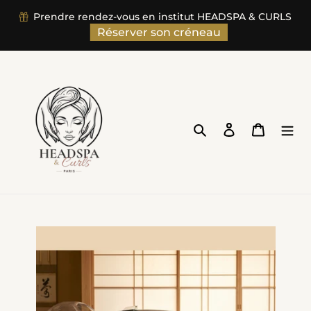
">
Prendre rendez-vous en institut HEADSPA & CURLS
Passer
Réserver son créneau
au
contenu
Rechercher
Se connecter
Panier