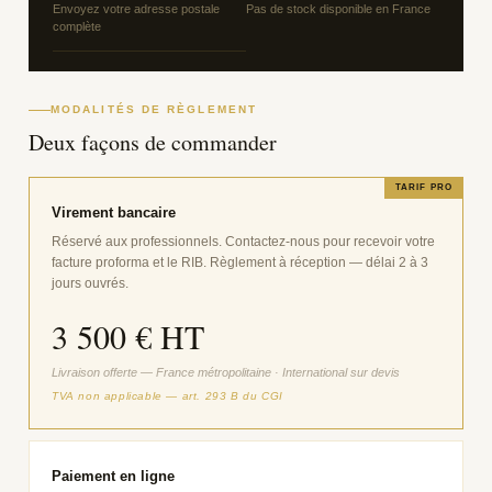
Envoyez votre adresse postale
Pas de stock disponible en France
complète
MODALITÉS DE RÈGLEMENT
Deux façons de commander
TARIF PRO
Virement bancaire
Réservé aux professionnels. Contactez-nous pour recevoir votre
facture proforma et le RIB. Règlement à réception — délai 2 à 3
jours ouvrés.
3 500 € HT
Livraison offerte — France métropolitaine · International sur devis
TVA non applicable — art. 293 B du CGI
Paiement en ligne