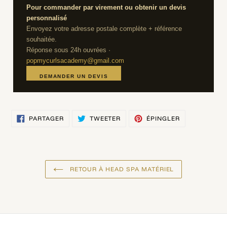
Pour commander par virement ou obtenir un devis
personnalisé
Envoyez votre adresse postale complète + référence
souhaitée.
Réponse sous 24h ouvrées ·
popmycurlsacademy@gmail.com
DEMANDER UN DEVIS
PARTAGER
TWEETER
ÉPINGLER
PARTAGER
TWEETER
ÉPINGLER
SUR
SUR
SUR
FACEBOOK
TWITTER
PINTEREST
RETOUR À HEAD SPA MATÉRIEL