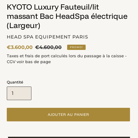
KYOTO Luxury Fauteuil/lit
massant Bac HeadSpa électrique
(Largeur)
DISTRIBUTEUR
HEAD SPA EQUIPEMENT PARIS
Prix
€3.600,00
Prix
€4.600,00
PROMO!
fou
normal
Taxes et frais de port calculés lors du passage à la caisse -
CGV voir bas de page
Quantité
AJOUTER AU PANIER
Ajout
d'un