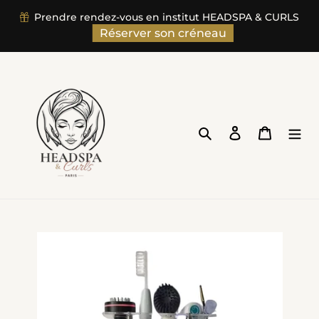
">
Prendre rendez-vous en institut HEADSPA & CURLS
Passer
Réserver son créneau
au
contenu
Rechercher
Se connecter
Panier