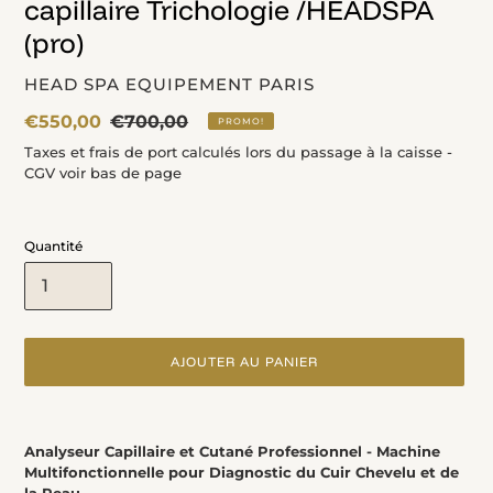
capillaire Trichologie /HEADSPA
(pro)
DISTRIBUTEUR
HEAD SPA EQUIPEMENT PARIS
Prix
€550,00
Prix
€700,00
PROMO!
fou
normal
Taxes et frais de port calculés lors du passage à la caisse -
CGV voir bas de page
Quantité
AJOUTER AU PANIER
Ajout
d'un
Analyseur Capillaire et Cutané Professionnel - Machine
produit
Multifonctionnelle pour Diagnostic du Cuir Chevelu et de
à
la Peau