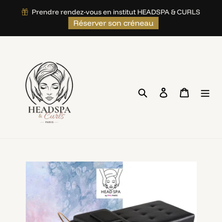
">
Prendre rendez-vous en institut HEADSPA & CURLS
Passer
Réserver son créneau
au
contenu
Rechercher
Se connecter
Panier